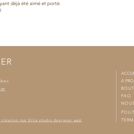
ant déjà été aimé et porté.
- Nous joindrons vo
accumulées et nous v
!
TER
ACCUE
ébec
À PR
BOUT
om
FAQ
NOUS
POLI
TERM
 création par Ellia studio de
signer web