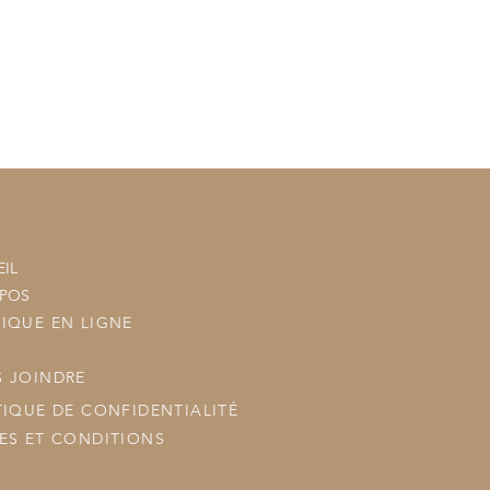
tre commande à vos commandes
ous les posterons.
IL
OPOS
IQUE EN LIGNE
 JOINDRE
TIQUE DE CONFIDENTIALITÉ
ES ET CONDITIONS