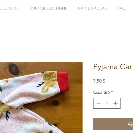
E LURETTE
BOUTIQUE EN LIGNE
CARTE CADEAU
FAQ
Pyjama Cart
Prix
7,50 $
Quantité
*
Aj