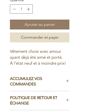
Ajouter au panier
Commander et payer
Vêtement choisi avec amour
ayant déjà été aimé et porté.
À l'état neuf et à moindre prix!
ACCUMULEZ VOS
COMMANDES
Il est possible d'accumuler vos
POLITIQUE DE RETOUR ET
commandes avant de faire livrer chez
ÉCHANGE
vous ou de la ramasser en boutique: