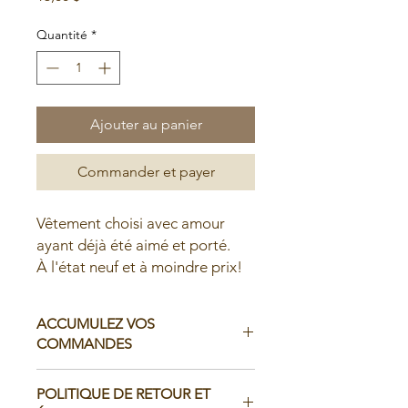
Quantité
*
Ajouter au panier
Commander et payer
Vêtement choisi avec amour
ayant déjà été aimé et porté.
À l'état neuf et à moindre prix!
ACCUMULEZ VOS
COMMANDES
Il est possible d'accumuler vos
POLITIQUE DE RETOUR ET
commandes avant de faire livrer chez