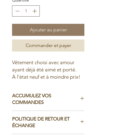
Ajouter au panier
Commander et payer
Vêtement choisi avec amour
ayant déjà été aimé et porté.
À l'état neuf et à moindre prix!
ACCUMULEZ VOS
COMMANDES
Il est possible d'accumuler vos
POLITIQUE DE RETOUR ET
commandes avant de faire livrer chez
ÉCHANGE
vous ou de la ramasser en boutique: