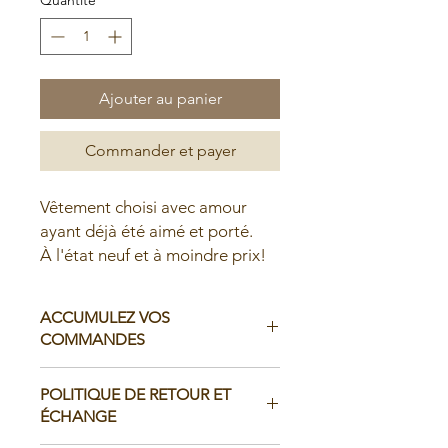
Ajouter au panier
Commander et payer
Vêtement choisi avec amour
ayant déjà été aimé et porté.
À l'état neuf et à moindre prix!
ACCUMULEZ VOS
COMMANDES
Il est possible d'accumuler vos
POLITIQUE DE RETOUR ET
commandes avant de faire livrer chez
ÉCHANGE
vous ou de la ramasser en boutique: