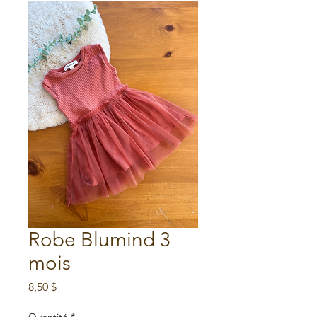
Robe Blumind 3
mois
Prix
8,50 $
Quantité
*