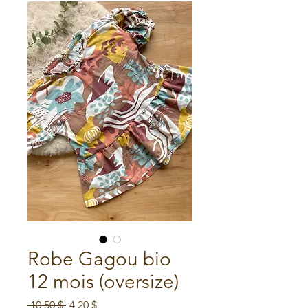
Robe Gagou bio
12 mois (oversize)
Prix
Prix
 10,50 $ 
4,20 $