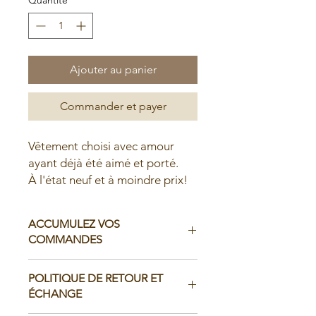
Ajouter au panier
Commander et payer
Vêtement choisi avec amour
ayant déjà été aimé et porté.
À l'état neuf et à moindre prix!
ACCUMULEZ VOS
COMMANDES
Il est possible d'accumuler vos
POLITIQUE DE RETOUR ET
commandes avant de faire livrer chez
ÉCHANGE
vous ou de la ramasser en boutique: