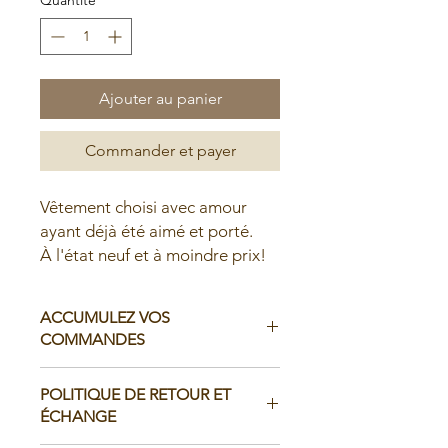
Ajouter au panier
Commander et payer
Vêtement choisi avec amour
ayant déjà été aimé et porté.
À l'état neuf et à moindre prix!
ACCUMULEZ VOS
COMMANDES
Il est possible d'accumuler vos
POLITIQUE DE RETOUR ET
commandes avant de faire livrer chez
ÉCHANGE
vous ou de la ramasser en boutique: