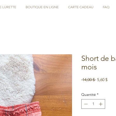
E LURETTE
BOUTIQUE EN LIGNE
CARTE CADEAU
FAQ
Short de b
mois
Prix
Prix
 14,00 $ 
5,60 $
original
prom
Soldes d'été
Quantité
*