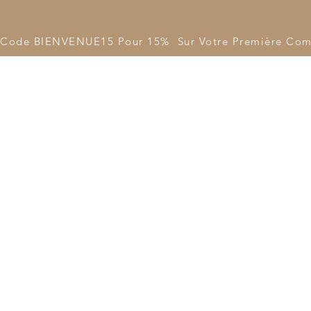
LIVRA
Code BIENVENUE15 Pour 15%  Sur Votre Première Co