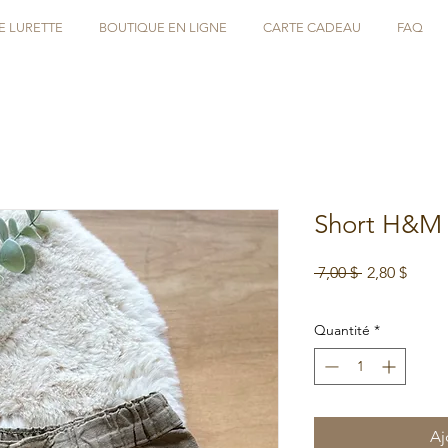
E LURETTE
BOUTIQUE EN LIGNE
CARTE CADEAU
FAQ
Short H&M 
Prix
Prix
 7,00 $ 
2,80 $
original
promo
Soldes d'été
Quantité
*
Aj