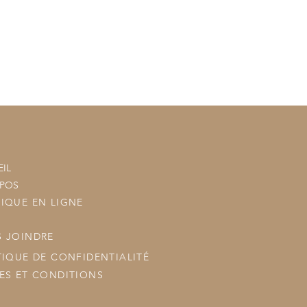
n sera ajouté à votre commande
tre commande à vos commandes
ous les posterons.
IL
OPOS
IQUE EN LIGNE
 JOINDRE
TIQUE DE CONFIDENTIALITÉ
ES ET CONDITIONS