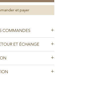
mander et payer
OS COMMANDES
cumuler vos commandes avant de
RETOUR ET ÉCHANGE
s ou de la ramasser en boutique:
 les retours.
u moment de payer votre
SON
glissée dans votre commande, vous
dans un délai de 48h suivant la
lis.
dans le menu déroulant.
TION
.
m@gmail.com
mande payée, nous la garderons de
traitée et expédiée dans un délai
ption de votre paiement.
 destination
êts à faire livrer l'ensemble de vos
 dernière commande:
AISON dans le menu déroulant