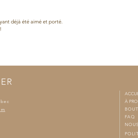
- Un frais de livaiso
- Variable selon le po
- Nous joindrons vo
accumulées et nous v
ant déjà été aimé et porté.
!
TER
ACCUE
ébec
À PR
BOUT
om
FAQ
NOUS
POLI