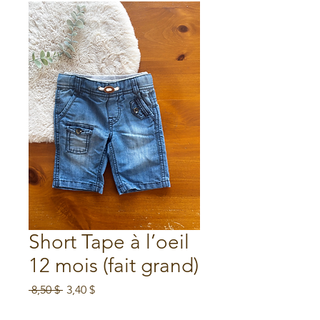
Short Tape à l’oeil
12 mois (fait grand)
Prix
Prix
 8,50 $ 
3,40 $
original
promotionnel
Soldes d'été