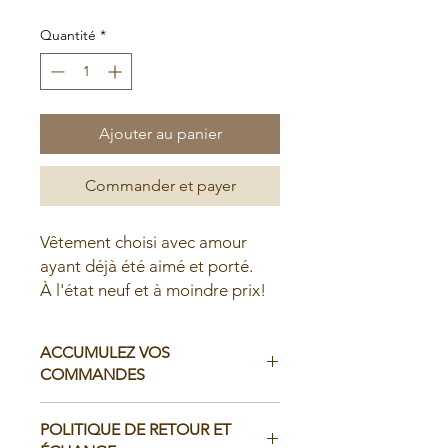
Quantité
*
Ajouter au panier
Commander et payer
Vêtement choisi avec amour
ayant déjà été aimé et porté.
À l'état neuf et à moindre prix!
ACCUMULEZ VOS
COMMANDES
Il est possible d'accumuler vos
POLITIQUE DE RETOUR ET
commandes avant de faire livrer chez