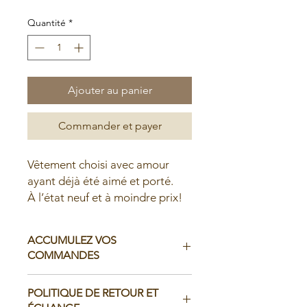
Quantité
*
Ajouter au panier
Commander et payer
Vêtement choisi avec amour
ayant déjà été aimé et porté.
À l’état neuf et à moindre prix!
ACCUMULEZ VOS
COMMANDES
Il est possible d'accumuler vos
POLITIQUE DE RETOUR ET
commandes avant de faire livrer chez