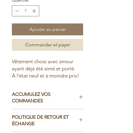
Ajouter au panier
Commander et payer
Vêtement choisi avec amour
ayant déjà été aimé et porté.
À l’état neuf et à moindre prix!
ACCUMULEZ VOS
COMMANDES
Il est possible d'accumuler vos
POLITIQUE DE RETOUR ET
commandes avant de faire livrer chez
ÉCHANGE
vous ou de la ramasser en boutique: