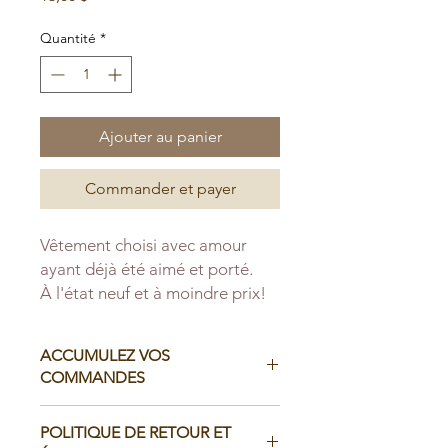
Quantité
*
Ajouter au panier
Commander et payer
Vêtement choisi avec amour
ayant déjà été aimé et porté.
À l'état neuf et à moindre prix!
ACCUMULEZ VOS
COMMANDES
Il est possible d'accumuler vos
POLITIQUE DE RETOUR ET
commandes avant de faire livrer chez