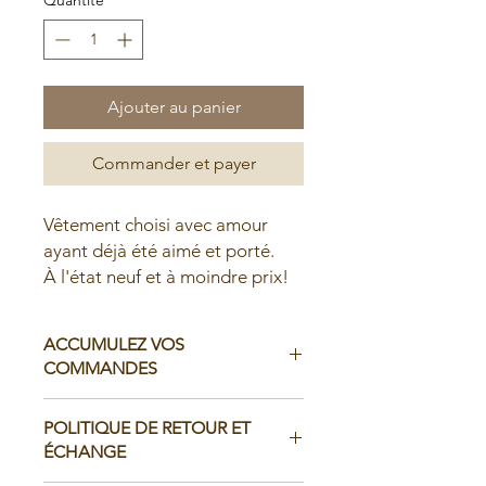
Ajouter au panier
Commander et payer
Vêtement choisi avec amour
ayant déjà été aimé et porté.
À l'état neuf et à moindre prix!
ACCUMULEZ VOS
COMMANDES
Il est possible d'accumuler vos
POLITIQUE DE RETOUR ET
commandes avant de faire livrer chez
ÉCHANGE
vous ou de la ramasser en boutique: