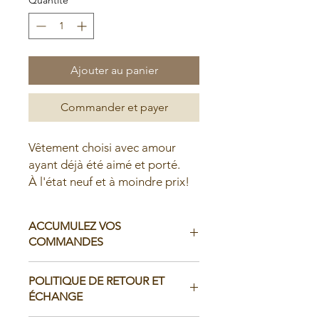
Ajouter au panier
Commander et payer
Vêtement choisi avec amour
ayant déjà été aimé et porté.
À l'état neuf et à moindre prix!
ACCUMULEZ VOS
COMMANDES
Il est possible d'accumuler vos
POLITIQUE DE RETOUR ET
commandes avant de faire livrer chez
ÉCHANGE
vous ou de la ramasser en boutique: