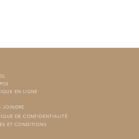
n sera ajouté à votre commande
tre commande à vos commandes
ous les posterons.
IL
OPOS
IQUE EN LIGNE
 JOINDRE
TIQUE DE CONFIDENTIALITÉ
ES ET CONDITIONS