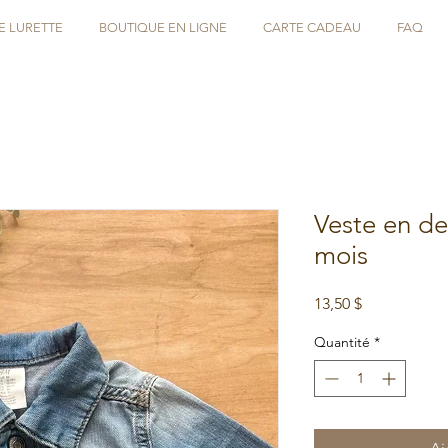
E LURETTE
BOUTIQUE EN LIGNE
CARTE CADEAU
FAQ
Veste en d
mois
Prix
13,50 $
Quantité
*