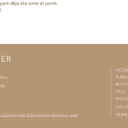
ant déjà été aimé et porté.
- Un frais de livaiso
!
- Nous joindrons vo
accumulées et nous v
TER
ACCUE
ébec
À PR
BOUT
om
FAQ
NOUS
POLI
TERM
 création par Ellia studio de
signer web